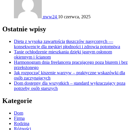
nww24
10 czerwca, 2025
Ostatnie wpisy
Dieta z wysoką zawartością tłuszczów nasyconych —
konsekwencje dla męskiej płodności i zdrowia potomstwa
Tanie ochłodzenie mieszkania dzięki jasnym osłonom
okiennym i ścianom
Harmonogram dnia freelancera pracującego poza biurem i bez
przełożonego
Jak rozpocząć kiszenie warzyw – praktyczne wskazówki dla
osób zaczynających
Dom dostępny dla wszystkich – standard wykraczający poza
potrzeby osób starszych
Kategorie
Dom
Firma
Rodzina
Różności