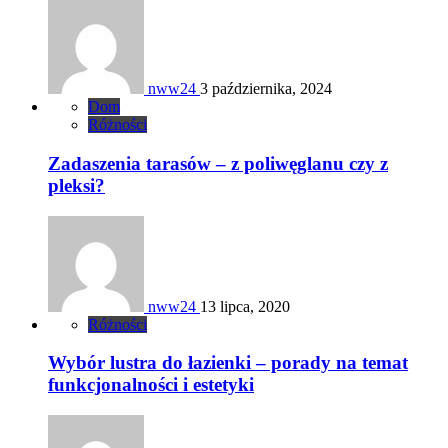
nww24
3 października, 2024
Dom
Różności
Zadaszenia tarasów – z poliwęglanu czy z
pleksi?
nww24
13 lipca, 2020
Różności
Wybór lustra do łazienki – porady na temat
funkcjonalności i estetyki