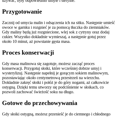
używać, były odpowiednio umyte i sterylne.
Przygotowanie
Zacznij od umycia malin i odsączenia ich na sitku. Następnie umieść
owoce w garnku i rozgnieć je za pomocą tłuczka do ziemniaków.
Gdy maliny będą już rozgniecione, wlej sok z cytryny oraz dodaj
cukier. Wszystko dokładnie wymieszaj, a następnie gotuj przez
około 10 minut, aż powstanie gęsta masa.
Proces konserwacji
Gdy masa malinowa się zagotuje, możesz zacząć proces
konserwacji. Przygotuj słoiki, które wcześniej dobrze umyj i
wysterylizuj. Następnie napełnij je gorącym sokiem malinowym,
pozostawiając około centymetrową przestrzeń na wierzchu.
Dokładnie zakręć słoiki i połóż je do góry nogami, aż całkowicie
ostygną. Dzięki temu utworzy się podciśnienie w słoikach, co
pozwoli zachować świeżość soku na długo.
Gotowe do przechowywania
Gdy słoiki ostygną, możesz przenieść je do ciemnego i chłodnego