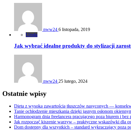
nww24
6 listopada, 2019
Uroda
Jak wybrać idealne produkty do stylizacji zaros
nww24
25 lutego, 2024
Ostatnie wpisy
Dieta z wysoką zawartością tłuszczów nasyconych — konsekwe
Tanie ochłodzenie mieszkania dzięki jasnym osłonom okienny
Harmonogram dnia freelancera pracującego poza biurem i bez 
Jak rozpocząć kiszenie warzyw – praktyczne wskazówki dla o
Dom dostępny dla wszystkich – standard wykraczający poza po