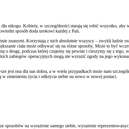
cą dla nikogo. Kobiety, w szczególności starają się robić wszystko, a
wiedni sposób doda urokowi każdej z Pań.
hnie znanymi. Korzystają z nich absolutnie wszyscy – zwykli ludzie or
piększanie ciała może odbywać się na różne sposoby. Może to być wcze
taj o drogę, podczas której czujemy się pewnie i cieszymy się z tego, 
kich zabiegów operacyjnych mogą nie wyrazić zgody na jego wykonanie
sze jest ona dla nas dobra, a w wielu przypadkach może nam szczególn
w zmienieniu życia i odkrycia siebie na nowo w nowej postaci.
ym ze sposobów na wyrażenie samego siebie, wyrażenie reprezentowanyc