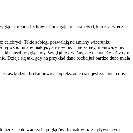
by wyglądać młodo i zdrowo. Pomagają im kosmetyki, które są wręcz
az celebryci. Takie zabiegi pozwalają na zmiany wizerunku
śniej wspomniany makijaż, ale również inne zabiegi nieinwazyjne.
w jaki sposób wyglądamy. Wygląd jest ważny, ale nie należy też z tym
. Dzieje się tak, gdy na przykład dana osoba już bardzo dużo miała
ie zaszkodzić. Podsumowując upiększanie ciała jest zadaniem dość
h przez siebie wartości i poglądów. Jednak wraz z upływającym