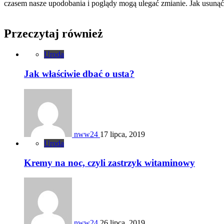
czasem nasze upodobania i poglądy mogą ulegać zmianie. Jak usunąć 
Przeczytaj również
Uroda
Jak właściwie dbać o usta?
nww24
17 lipca, 2019
Uroda
Kremy na noc, czyli zastrzyk witaminowy
nww24
26 lipca, 2019