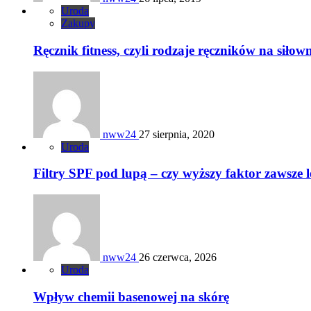
Uroda
Zakupy
Ręcznik fitness, czyli rodzaje ręczników na siłown
nww24
27 sierpnia, 2020
Uroda
Filtry SPF pod lupą – czy wyższy faktor zawsze l
nww24
26 czerwca, 2026
Uroda
Wpływ chemii basenowej na skórę