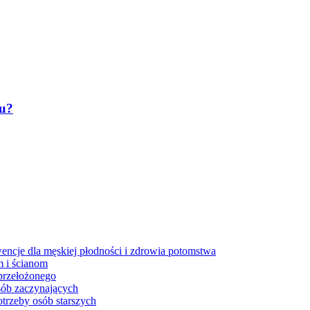
tu?
ncje dla męskiej płodności i zdrowia potomstwa
m i ścianom
przełożonego
sób zaczynających
trzeby osób starszych