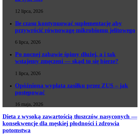
12 lipca, 2026
Ile czasu kontynuować suplementację aby
przywrócić równowagę mikrobiomu jelitowego
6 lipca, 2026
Po nocnej zabawie śpimy dłużej, a i tak
wstajemy zmęczeni — skąd to się bierze?
1 lipca, 2026
Opóźniona wypłata zasiłku przez ZUS – jak
postępować
16 maja, 2026
Dieta z wysoką zawartością tłuszczów nasyconych —
konsekwencje dla męskiej płodności i zdrowia
potomstwa