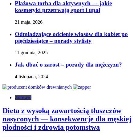
Plażowa torba dla aktywnych — jakie
kosmetyki przetrwają sport i upał
21 maja, 2026
Odmładzające odcienie włosów dla kobiet po
pięćdziesiątce – porady stylisty
11 grudnia, 2025
Jak dbać o zarost – porady dla mężczyzn?
4 listopada, 2024
Zdrowie
Dieta z wysoką zawartością tłuszczów
nasyconych — konsekwencje dla męskiej
płodności i zdrowia potomstwa