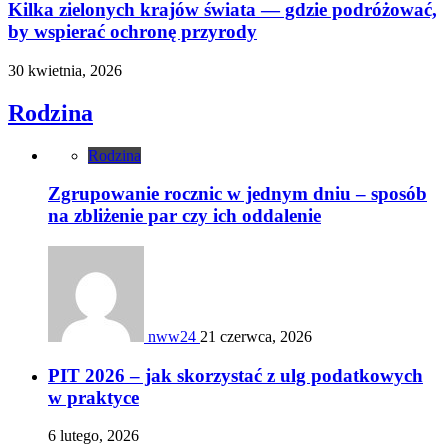
Kilka zielonych krajów świata — gdzie podróżować,
by wspierać ochronę przyrody
30 kwietnia, 2026
Rodzina
Rodzina
Zgrupowanie rocznic w jednym dniu – sposób
na zbliżenie par czy ich oddalenie
nww24
21 czerwca, 2026
PIT 2026 – jak skorzystać z ulg podatkowych
w praktyce
6 lutego, 2026