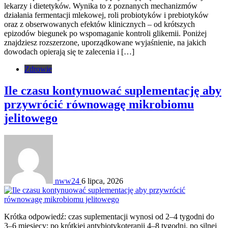
lekarzy i dietetyków. Wynika to z poznanych mechanizmów
działania fermentacji mlekowej, roli probiotyków i prebiotyków
oraz z obserwowanych efektów klinicznych – od krótszych
epizodów biegunek po wspomaganie kontroli glikemii. Poniżej
znajdziesz rozszerzone, uporządkowane wyjaśnienie, na jakich
dowodach opierają się te zalecenia i […]
Zdrowie
Ile czasu kontynuować suplementację aby
przywrócić równowagę mikrobiomu
jelitowego
nww24
6 lipca, 2026
Krótka odpowiedź: czas suplementacji wynosi od 2–4 tygodni do
3–6 miesięcy; po krótkiej antybiotykoterapii 4–8 tygodni, po silnej