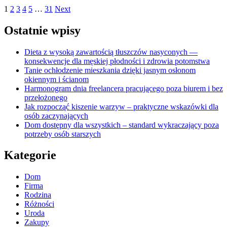
1
2
3
4
5
…
31
Next
Ostatnie wpisy
Dieta z wysoką zawartością tłuszczów nasyconych —
konsekwencje dla męskiej płodności i zdrowia potomstwa
Tanie ochłodzenie mieszkania dzięki jasnym osłonom
okiennym i ścianom
Harmonogram dnia freelancera pracującego poza biurem i bez
przełożonego
Jak rozpocząć kiszenie warzyw – praktyczne wskazówki dla
osób zaczynających
Dom dostępny dla wszystkich – standard wykraczający poza
potrzeby osób starszych
Kategorie
Dom
Firma
Rodzina
Różności
Uroda
Zakupy