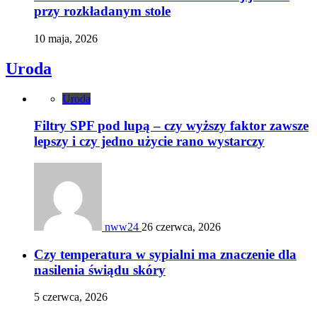
przy rozkładanym stole
10 maja, 2026
Uroda
Uroda
Filtry SPF pod lupą – czy wyższy faktor zawsze
lepszy i czy jedno użycie rano wystarczy
nww24
26 czerwca, 2026
Czy temperatura w sypialni ma znaczenie dla
nasilenia świądu skóry
5 czerwca, 2026