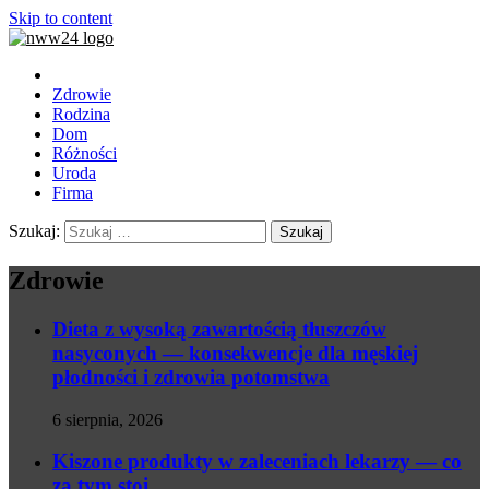
Skip to content
Zdrowie
Rodzina
Dom
Różności
Uroda
Firma
Szukaj:
Zdrowie
Dieta z wysoką zawartością tłuszczów
nasyconych — konsekwencje dla męskiej
płodności i zdrowia potomstwa
6 sierpnia, 2026
Kiszone produkty w zaleceniach lekarzy — co
za tym stoi