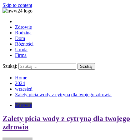
Skip to content
Zdrowie
Rodzina
Dom
Różności
Uroda
Firma
Szukaj:
Home
2024
wrzesień
Zalety picia wody z cytryną dla twojego zdrowia
Zdrowie
Zalety picia wody z cytryną dla twojego
zdrowia