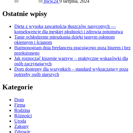
nww24
9 sierpnia, 2024
Ostatnie wpisy
Dieta z wysoką zawartością tłuszczów nasyconych —
konsekwencje dla męskiej płodności i zdrowia potomstwa
Tanie ochłodzenie mieszkania dzięki jasnym osłonom
okiennym i ścianom
Harmonogram dnia freelancera pracującego poza biurem i bez
przełożonego
Jak rozpocząć kiszenie warzyw – praktyczne wskazówki dla
osób zaczynających
Dom dostępny dla wszystkich – standard wykraczający poza
potrzeby osób starszych
Kategorie
Dom
Firma
Rodzina
Różności
Uroda
Zakupy
Zdrowie