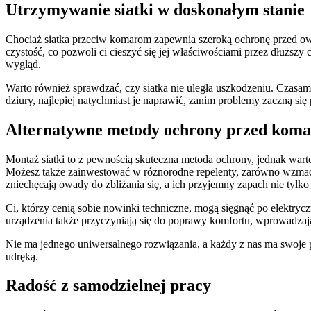
Utrzymywanie siatki w doskonałym stanie
Chociaż siatka przeciw komarom zapewnia szeroką ochronę przed owa
czystość, co pozwoli ci cieszyć się jej właściwościami przez dłuższy
wygląd.
Warto również sprawdzać, czy siatka nie uległa uszkodzeniu. Czasa
dziury, najlepiej natychmiast je naprawić, zanim problemy zaczną się 
Alternatywne metody ochrony przed kom
Montaż siatki to z pewnością skuteczna metoda ochrony, jednak warto
Możesz także zainwestować w różnorodne repelenty, zarówno wzmacniaj
zniechęcają owady do zbliżania się, a ich przyjemny zapach nie tylk
Ci, którzy cenią sobie nowinki techniczne, mogą sięgnąć po elektrycz
urządzenia także przyczyniają się do poprawy komfortu, wprowadzają
Nie ma jednego uniwersalnego rozwiązania, a każdy z nas ma swoje p
udręką.
Radość z samodzielnej pracy