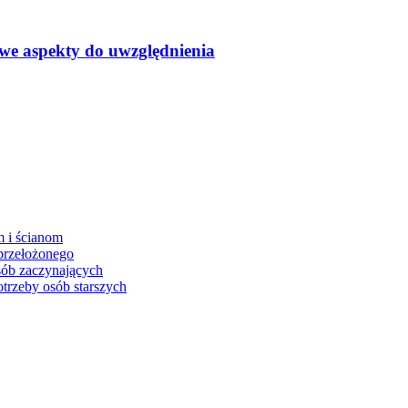
owe aspekty do uwzględnienia
m i ścianom
przełożonego
sób zaczynających
trzeby osób starszych