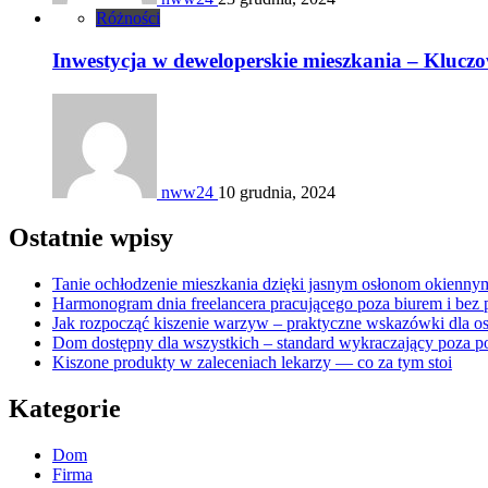
Różności
Inwestycja w deweloperskie mieszkania – Klucz
nww24
10 grudnia, 2024
Ostatnie wpisy
Tanie ochłodzenie mieszkania dzięki jasnym osłonom okienny
Harmonogram dnia freelancera pracującego poza biurem i bez 
Jak rozpocząć kiszenie warzyw – praktyczne wskazówki dla o
Dom dostępny dla wszystkich – standard wykraczający poza po
Kiszone produkty w zaleceniach lekarzy — co za tym stoi
Kategorie
Dom
Firma