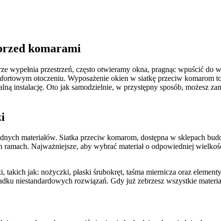
 przed komarami
trze wypełnia przestrzeń, często otwieramy okna, pragnąc wpuścić do w
omfortowym otoczeniu. Wyposażenie okien w siatkę przeciw komarom to
lną instalację. Oto jak samodzielnie, w przystępny sposób, możesz z
i
dnych materiałów. Siatka przeciw komarom, dostępna w sklepach budo
 ramach. Najważniejsze, aby wybrać materiał o odpowiedniej wielkości
 takich jak: nożyczki, płaski śrubokręt, taśma miernicza oraz elementy
dku niestandardowych rozwiązań. Gdy już zebrzesz wszystkie materiały