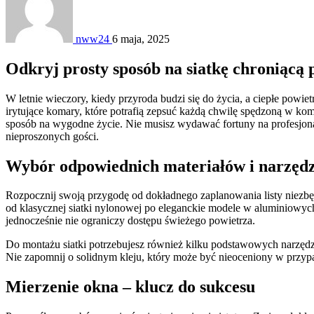
nww24
6 maja, 2025
Odkryj prosty sposób na siatkę chroniącą
W letnie wieczory, kiedy przyroda budzi się do życia, a ciepłe powie
irytujące komary, które potrafią zepsuć każdą chwilę spędzoną w k
sposób na wygodne życie. Nie musisz wydawać fortuny na profesjona
nieproszonych gości.
Wybór odpowiednich materiałów i narzędz
Rozpocznij swoją przygodę od dokładnego zaplanowania listy niezbę
od klasycznej siatki nylonowej po eleganckie modele w aluminiowych
jednocześnie nie ograniczy dostępu świeżego powietrza.
Do montażu siatki potrzebujesz również kilku podstawowych narzędzi,
Nie zapomnij o solidnym kleju, który może być nieoceniony w przypa
Mierzenie okna – klucz do sukcesu