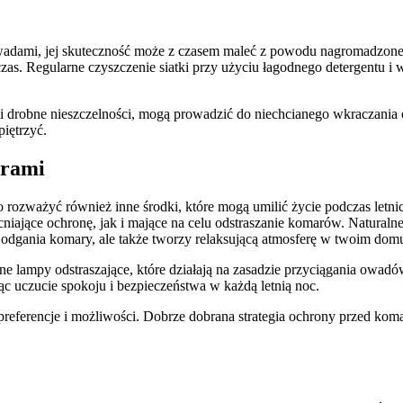
dami, jej skuteczność może z czasem maleć z powodu nagromadzonego 
 czas. Regularne czyszczenie siatki przy użyciu łagodnego detergentu 
mi drobne nieszczelności, mogą prowadzić do niechcianego wkraczania
piętrzyć.
arami
 rozważyć również inne środki, które mogą umilić życie podczas letnic
ące ochronę, jak i mające na celu odstraszanie komarów. Naturalne ol
o odgania komary, ale także tworzy relaksującą atmosferę w twoim dom
ne lampy odstraszające, które działają na zasadzie przyciągania owadów
c uczucie spokoju i bezpieczeństwa w każdą letnią noc.
referencje i możliwości. Dobrze dobrana strategia ochrony przed koma