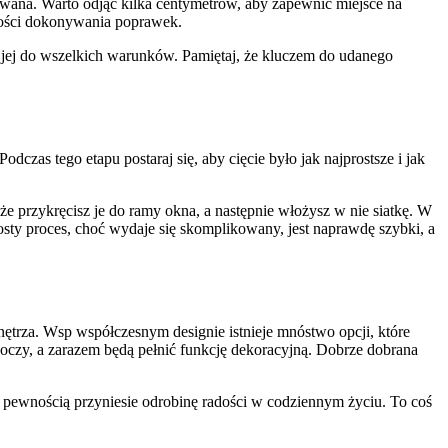
owana. Warto odjąć kilka centymetrów, aby zapewnić miejsce na
ności dokonywania poprawek.
e jej do wszelkich warunków. Pamiętaj, że kluczem do udanego
zas tego etapu postaraj się, aby cięcie było jak najprostsze i jak
e przykręcisz je do ramy okna, a następnie włożysz w nie siatkę. W
sty proces, choć wydaje się skomplikowany, jest naprawdę szybki, a
ętrza. Wsp współczesnym designie istnieje mnóstwo opcji, które
 oczy, a zarazem będą pełnić funkcję dekoracyjną. Dobrze dobrana
z pewnością przyniesie odrobinę radości w codziennym życiu. To coś