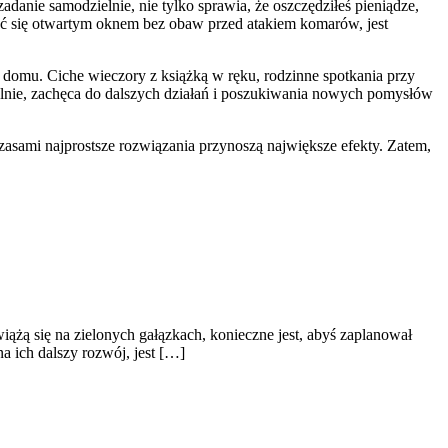
danie samodzielnie, nie tylko sprawia, że oszczędziłeś pieniądze,
szyć się otwartym oknem bez obaw przed atakiem komarów, jest
omu. Ciche wieczory z książką w ręku, rodzinne spotkania przy
ielnie, zachęca do dalszych działań i poszukiwania nowych pomysłów
e czasami najprostsze rozwiązania przynoszą największe efekty. Zatem,
żą się na zielonych gałązkach, konieczne jest, abyś zaplanował
 ich dalszy rozwój, jest […]