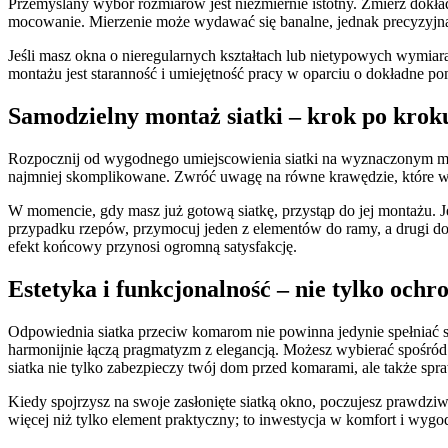
Przemyślany wybór rozmiarów jest niezmiernie istotny. Zmierz dokła
mocowanie. Mierzenie może wydawać się banalne, jednak precyzyjna
Jeśli masz okna o nieregularnych kształtach lub nietypowych wymiar
montażu jest staranność i umiejętność pracy w oparciu o dokładne po
Samodzielny montaż siatki – krok po krok
Rozpocznij od wygodnego umiejscowienia siatki na wyznaczonym miejsc
najmniej skomplikowane. Zwróć uwagę na równe krawędzie, które wp
W momencie, gdy masz już gotową siatkę, przystąp do jej montażu. J
przypadku rzepów, przymocuj jeden z elementów do ramy, a drugi do 
efekt końcowy przynosi ogromną satysfakcję.
Estetyka i funkcjonalność – nie tylko ochro
Odpowiednia siatka przeciw komarom nie powinna jedynie spełniać sw
harmonijnie łączą pragmatyzm z elegancją. Możesz wybierać spośród s
siatka nie tylko zabezpieczy twój dom przed komarami, ale także spr
Kiedy spojrzysz na swoje zasłonięte siatką okno, poczujesz prawdzi
więcej niż tylko element praktyczny; to inwestycja w komfort i wygo