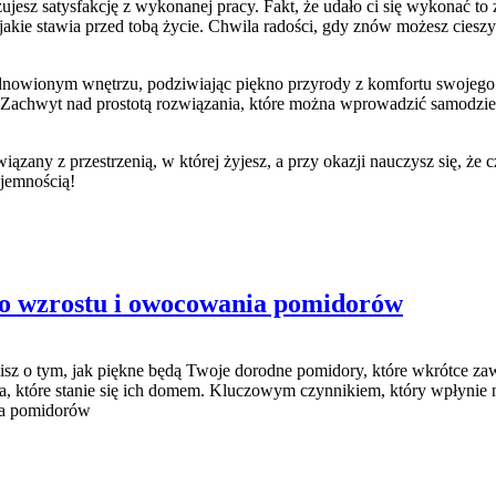
z satysfakcję z wykonanej pracy. Fakt, że udało ci się wykonać to za
, jakie stawia przed tobą życie. Chwila radości, gdy znów możesz cie
nowionym wnętrzu, podziwiając piękno przyrody z komfortu swojego d
pne. Zachwyt nad prostotą rozwiązania, które można wprowadzić samodz
związany z przestrzenią, w której żyjesz, a przy okazji nauczysz się, ż
yjemnością!
go wzrostu i owocowania pomidorów
 o tym, jak piękne będą Twoje dorodne pomidory, które wkrótce zawią
 które stanie się ich domem. Kluczowym czynnikiem, który wpłynie na