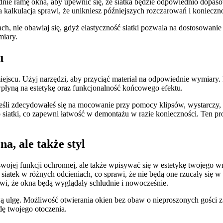
dnie ramę okna, aby upewnić się, że siatka będzie odpowiednio dopas
 kalkulacja sprawi, że unikniesz późniejszych rozczarowań i koniecz
ach, nie obawiaj się, gdyż elastyczność siatki pozwala na dostosowani
miary.
u
u. Użyj narzędzi, aby przyciąć materiał na odpowiednie wymiary. Podc
łyną na estetykę oraz funkcjonalność końcowego efektu.
eśli zdecydowałeś się na mocowanie przy pomocy klipsów, wystarczy, ż
siatki, co zapewni łatwość w demontażu w razie konieczności. Ten pro
na, ale także styl
ojej funkcji ochronnej, ale także wpisywać się w estetykę twojego wn
iatek w różnych odcieniach, co sprawi, że nie będą one rzucały się w
awi, że okna będą wyglądały schludnie i nowocześnie.
wą ulgę. Możliwość otwierania okien bez obaw o nieproszonych gości 
dę twojego otoczenia.