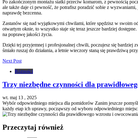
Po zakończonym montażu siatki przeciw komarom, z pewnością poczujes
ale także daje ci pewność, że potrafisz poradzić sobie z wyzwaniami
naprawdę bezcenna.
Zastanów się nad wyjątkowymi chwilami, które spędzisz w swoim od
otwartym oknie, to wszystko staje się teraz jeszcze bardziej dostę
na poprawę jakości życia.
Dzięki tej przyjemnej i profesjonalnej chwili, poczujesz się bardziej 
śmiało ruszaj do działania, a letnie wieczory staną się prawdziwą prz
Next Post
Różności
Trzy niezbędne czynności dla prawidłowe
wt. maj 13 , 2025
Wybór odpowiedniego miejsca dla pomidorów Zanim jeszcze pomyślisz
każdy etap ich uprawy, począwszy od wyboru odpowiedniego miejsca,
Przeczytaj również