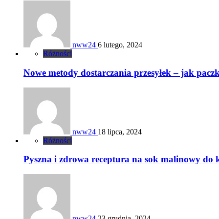
nww24
6 lutego, 2024
Różności
Nowe metody dostarczania przesyłek – jak paczki
nww24
18 lipca, 2024
Różności
Pyszna i zdrowa receptura na sok malinowy do
nww24
23 grudnia, 2024