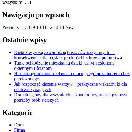
wszystkim […]
Nawigacja po wpisach
Previous
1
…
8
9
10
11
12
13
14
Next
Ostatnie wpisy
Dieta z wysoką zawartością tłuszczów nasyconych —
konsekwencje dla męskiej płodności i zdrowia potomstwa
Tanie ochłodzenie mieszkania dzięki jasnym osłonom
okiennym i ścianom
Harmonogram dnia freelancera pracującego poza biurem i bez
przełożonego
Jak rozpocząć kiszenie warzyw – praktyczne wskazówki dla
osób zaczynających
Dom dostępny dla wszystkich – standard wykraczający poza
potrzeby osób starszych
Kategorie
Dom
Firma