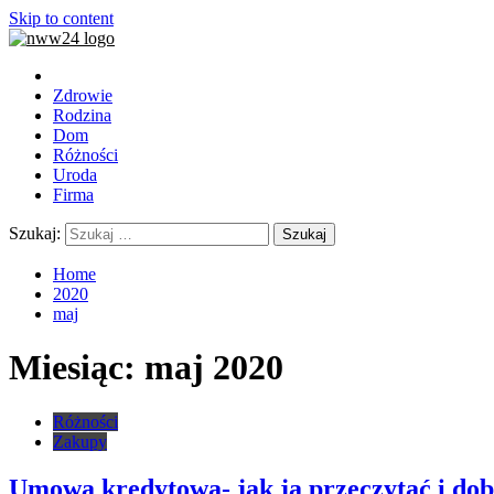
Skip to content
Zdrowie
Rodzina
Dom
Różności
Uroda
Firma
Szukaj:
Home
2020
maj
Miesiąc:
maj 2020
Różności
Zakupy
Umowa kredytowa- jak ją przeczytać i do