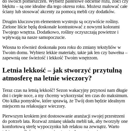
do swoich pomieszczeń. Wybierz pastelowe odcienie różu, żółci czy
błękitu – są one idealne dla tego okresu roku. Możesz malować całe
ściany lub stosować akcenty za pomocą mebli czy dodatków.
Drugim kluczowym elementem wystroju są oczywiście rośliny.
Zielone liście będą doskonale kontrastować z nowymi kolorami
Twojego wnętrza. Dodatkowo, rośliny oczyszczają powietrze i
wpływają na nasze samopoczucie.
Wiosna to również doskonała pora roku do zmiany tekstyliów w
Twoim domu. Wybierz lekkie materiały, takie jak len czy bawełna –
zapewnią one świeżość i lekkość Twoim wnętrzom.
Letnia lekkość – jak stworzyć przytulną
atmosferę na letnie wieczory?
Teraz czas na letnią lekkość! Sezon wakacyjny przynosi nam długie
dni i ciepłe noce, a my chcemy wykorzystać ten czas do maksimum.
Oto kilka pomysłów, które sprawią, że Twój dom będzie idealnym
miejscem na relaksujące wieczory.
Pierwszym krokiem jest dostosowanie aranżacji swojej przestrzeni
do potrzeb lata. Rozważ zmianę układu mebli tak, aby tworzyły one
komfortową strefę wypoczynku lub relaksu na zewnątrz. Warto