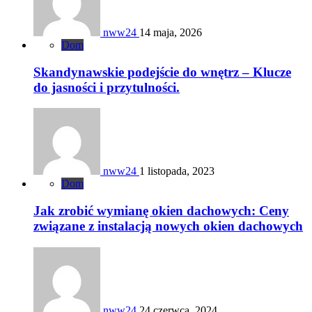
nww24
14 maja, 2026
Dom
Skandynawskie podejście do wnętrz – Klucze
do jasności i przytulności.
nww24
1 listopada, 2023
Dom
Jak zrobić wymianę okien dachowych: Ceny
związane z instalacją nowych okien dachowych
nww24
24 czerwca, 2024