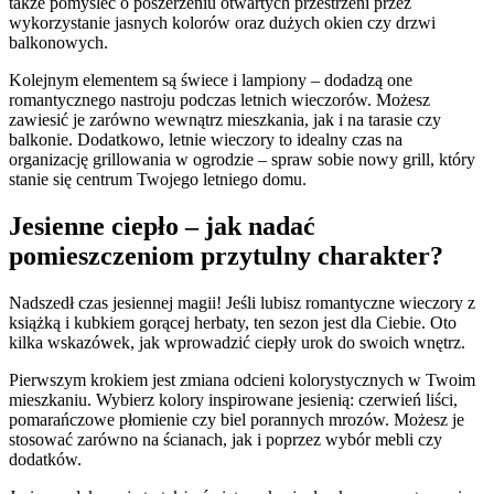
także pomyśleć o poszerzeniu otwartych przestrzeni przez
wykorzystanie jasnych kolorów oraz dużych okien czy drzwi
balkonowych.
Kolejnym elementem są świece i lampiony – dodadzą one
romantycznego nastroju podczas letnich wieczorów. Możesz
zawiesić je zarówno wewnątrz mieszkania, jak i na tarasie czy
balkonie. Dodatkowo, letnie wieczory to idealny czas na
organizację grillowania w ogrodzie – spraw sobie nowy grill, który
stanie się centrum Twojego letniego domu.
Jesienne ciepło – jak nadać
pomieszczeniom przytulny charakter?
Nadszedł czas jesiennej magii! Jeśli lubisz romantyczne wieczory z
książką i kubkiem gorącej herbaty, ten sezon jest dla Ciebie. Oto
kilka wskazówek, jak wprowadzić ciepły urok do swoich wnętrz.
Pierwszym krokiem jest zmiana odcieni kolorystycznych w Twoim
mieszkaniu. Wybierz kolory inspirowane jesienią: czerwień liści,
pomarańczowe płomienie czy biel porannych mrozów. Możesz je
stosować zarówno na ścianach, jak i poprzez wybór mebli czy
dodatków.