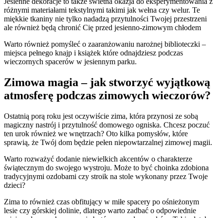
Jesienne dekoracje to także świetna okazja do eksperymentowania z
różnymi materiałami tekstylnymi takimi jak wełna czy welur. Te
miękkie tkaniny nie tylko nadadzą przytulności Twojej przestrzeni
ale również będą chronić Cię przed jesienno-zimowym chłodem
Warto również pomyśleć o zaaranżowaniu narożnej biblioteczki –
miejsca pełnego knajp i książek które odnajdziesz podczas
wieczornych spacerów w jesiennym parku.
Zimowa magia – jak stworzyć wyjątkową
atmosferę podczas zimowych wieczorów?
Ostatnią porą roku jest oczywiście zima, która przynosi ze sobą
magiczny nastrój i przytulność domowego ogniska. Chcesz poczuć
ten urok również we wnętrzach? Oto kilka pomysłów, które
sprawią, że Twój dom będzie pełen niepowtarzalnej zimowej magii.
Warto rozważyć dodanie niewielkich akcentów o charakterze
świątecznym do swojego wystroju. Może to być choinka zdobiona
tradycyjnymi ozdobami czy stroik na stole wykonany przez Twoje
dzieci?
Zima to również czas obfitujący w miłe spacery po ośnieżonym
lesie czy górskiej dolinie, dlatego warto zadbać o odpowiednie