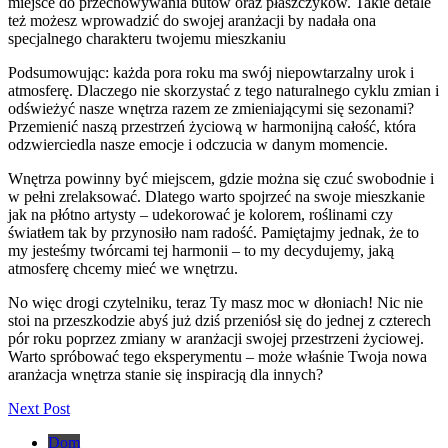
miejsce do przechowywania butów oraz płaszczyków. Takie detale
też możesz wprowadzić do swojej aranżacji by nadała ona
specjalnego charakteru twojemu mieszkaniu
Podsumowując: każda pora roku ma swój niepowtarzalny urok i
atmosferę. Dlaczego nie skorzystać z tego naturalnego cyklu zmian i
odświeżyć nasze wnętrza razem ze zmieniającymi się sezonami?
Przemienić naszą przestrzeń życiową w harmonijną całość, która
odzwierciedla nasze emocje i odczucia w danym momencie.
Wnętrza powinny być miejscem, gdzie można się czuć swobodnie i
w pełni zrelaksować. Dlatego warto spojrzeć na swoje mieszkanie
jak na płótno artysty – udekorować je kolorem, roślinami czy
światłem tak by przynosiło nam radość. Pamiętajmy jednak, że to
my jesteśmy twórcami tej harmonii – to my decydujemy, jaką
atmosferę chcemy mieć we wnętrzu.
No więc drogi czytelniku, teraz Ty masz moc w dłoniach! Nic nie
stoi na przeszkodzie abyś już dziś przeniósł się do jednej z czterech
pór roku poprzez zmiany w aranżacji swojej przestrzeni życiowej.
Warto spróbować tego eksperymentu – może właśnie Twoja nowa
aranżacja wnętrza stanie się inspiracją dla innych?
Next Post
Dom