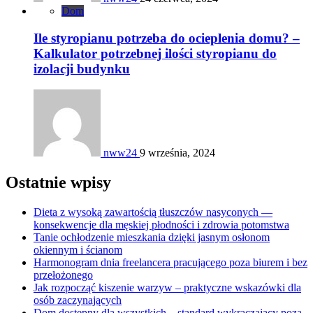
Dom
Ile styropianu potrzeba do ocieplenia domu? –
Kalkulator potrzebnej ilości styropianu do
izolacji budynku
nww24
9 września, 2024
Ostatnie wpisy
Dieta z wysoką zawartością tłuszczów nasyconych —
konsekwencje dla męskiej płodności i zdrowia potomstwa
Tanie ochłodzenie mieszkania dzięki jasnym osłonom
okiennym i ścianom
Harmonogram dnia freelancera pracującego poza biurem i bez
przełożonego
Jak rozpocząć kiszenie warzyw – praktyczne wskazówki dla
osób zaczynających
Dom dostępny dla wszystkich – standard wykraczający poza