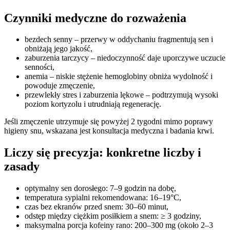
Czynniki medyczne do rozważenia
bezdech senny – przerwy w oddychaniu fragmentują sen i
obniżają jego jakość,
zaburzenia tarczycy – niedoczynność daje uporczywe uczucie
senności,
anemia – niskie stężenie hemoglobiny obniża wydolność i
powoduje zmęczenie,
przewlekły stres i zaburzenia lękowe – podtrzymują wysoki
poziom kortyzolu i utrudniają regenerację.
Jeśli zmęczenie utrzymuje się powyżej 2 tygodni mimo poprawy
higieny snu, wskazana jest konsultacja medyczna i badania krwi.
Liczy się precyzja: konkretne liczby i
zasady
optymalny sen dorosłego: 7–9 godzin na dobę,
temperatura sypialni rekomendowana: 16–19°C,
czas bez ekranów przed snem: 30–60 minut,
odstęp między ciężkim posiłkiem a snem: ≥ 3 godziny,
maksymalna porcja kofeiny rano: 200–300 mg (około 2–3