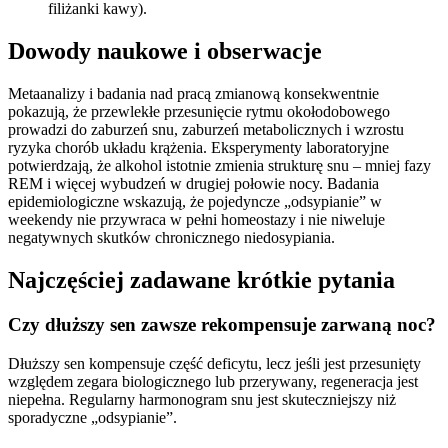
filiżanki kawy).
Dowody naukowe i obserwacje
Metaanalizy i badania nad pracą zmianową konsekwentnie
pokazują, że przewlekłe przesunięcie rytmu okołodobowego
prowadzi do zaburzeń snu, zaburzeń metabolicznych i wzrostu
ryzyka chorób układu krążenia. Eksperymenty laboratoryjne
potwierdzają, że alkohol istotnie zmienia strukturę snu – mniej fazy
REM i więcej wybudzeń w drugiej połowie nocy. Badania
epidemiologiczne wskazują, że pojedyncze „odsypianie” w
weekendy nie przywraca w pełni homeostazy i nie niweluje
negatywnych skutków chronicznego niedosypiania.
Najczęściej zadawane krótkie pytania
Czy dłuższy sen zawsze rekompensuje zarwaną noc?
Dłuższy sen kompensuje część deficytu, lecz jeśli jest przesunięty
względem zegara biologicznego lub przerywany, regeneracja jest
niepełna. Regularny harmonogram snu jest skuteczniejszy niż
sporadyczne „odsypianie”.