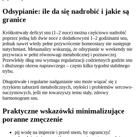
Odsypianie: ile da się nadrobić i jakie są
granice
Krótkotrwały deficyt snu (1–2 noce) można częściowo nadrobić
poprzez jedną lub dwie noce z dodatkowymi 1–2 godzinami snu,
jednak nawet wtedy pełne przywrócenie homeostazy nie następuje
natychmiast. Metaanalizy wskazują, że odsypianie w weekendy nie
przywraca w pełni równowagi metabolicznej i poznawczej.
Przewlekły dług snu wymaga regularizacji codziennych godzin snu
i dłuższego okresu naprawczego – często kilku tygodni stabilnego
trybu.
Długotrwałe i regularne nadganianie snu może wiązać się z
ryzykiem zaburzeń metabolicznych, otyłości i problemów sercowo-
naczyniowych, jeśli nie towarzyszy temu stały, zdrowy
harmonogram snu.
Praktyczne wskazówki minimalizujące
poranne zmęczenie
pij wodę na imprezie i przed snem, by ograniczyć