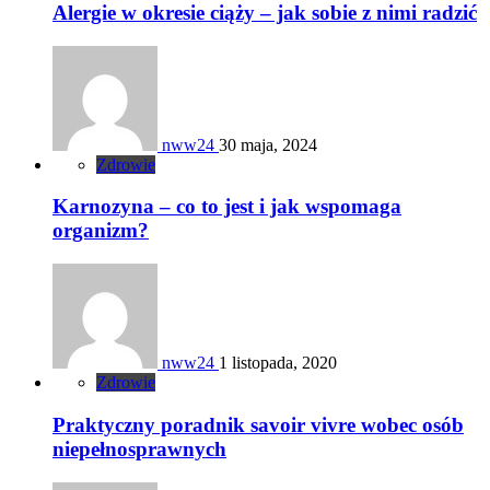
Alergie w okresie ciąży – jak sobie z nimi radzić
nww24
30 maja, 2024
Zdrowie
Karnozyna – co to jest i jak wspomaga
organizm?
nww24
1 listopada, 2020
Zdrowie
Praktyczny poradnik savoir vivre wobec osób
niepełnosprawnych