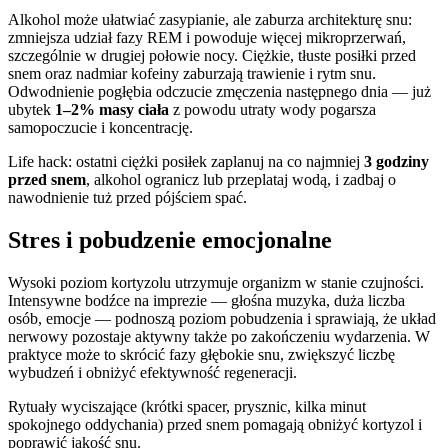
Alkohol może ułatwiać zasypianie, ale zaburza architekturę snu:
zmniejsza udział fazy REM i powoduje więcej mikroprzerwań,
szczególnie w drugiej połowie nocy. Ciężkie, tłuste posiłki przed
snem oraz nadmiar kofeiny zaburzają trawienie i rytm snu.
Odwodnienie pogłębia odczucie zmęczenia następnego dnia — już
ubytek
1–2% masy ciała
z powodu utraty wody pogarsza
samopoczucie i koncentrację.
Life hack: ostatni ciężki posiłek zaplanuj na co najmniej
3 godziny
przed snem
, alkohol ogranicz lub przeplataj wodą, i zadbaj o
nawodnienie tuż przed pójściem spać.
Stres i pobudzenie emocjonalne
Wysoki poziom kortyzolu utrzymuje organizm w stanie czujności.
Intensywne bodźce na imprezie — głośna muzyka, duża liczba
osób, emocje — podnoszą poziom pobudzenia i sprawiają, że układ
nerwowy pozostaje aktywny także po zakończeniu wydarzenia. W
praktyce może to skrócić fazy głębokie snu, zwiększyć liczbę
wybudzeń i obniżyć efektywność regeneracji.
Rytuały wyciszające (krótki spacer, prysznic, kilka minut
spokojnego oddychania) przed snem pomagają obniżyć kortyzol i
poprawić jakość snu.