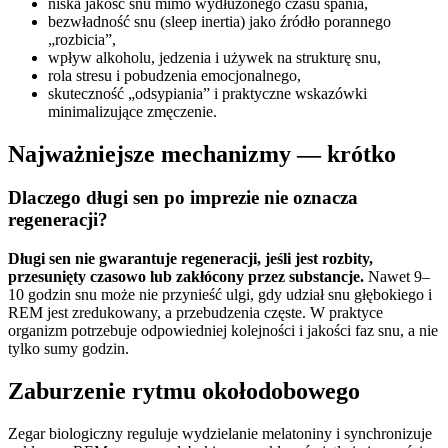
niska jakość snu mimo wydłużonego czasu spania,
bezwładność snu (sleep inertia) jako źródło porannego
„rozbicia”,
wpływ alkoholu, jedzenia i używek na strukturę snu,
rola stresu i pobudzenia emocjonalnego,
skuteczność „odsypiania” i praktyczne wskazówki
minimalizujące zmęczenie.
Najważniejsze mechanizmy — krótko
Dlaczego długi sen po imprezie nie oznacza
regeneracji?
Długi sen nie gwarantuje regeneracji, jeśli jest rozbity,
przesunięty czasowo lub zakłócony przez substancje.
Nawet 9–
10 godzin snu może nie przynieść ulgi, gdy udział snu głębokiego i
REM jest zredukowany, a przebudzenia częste. W praktyce
organizm potrzebuje odpowiedniej kolejności i jakości faz snu, a nie
tylko sumy godzin.
Zaburzenie rytmu okołodobowego
Zegar biologiczny reguluje wydzielanie melatoniny i synchronizuje