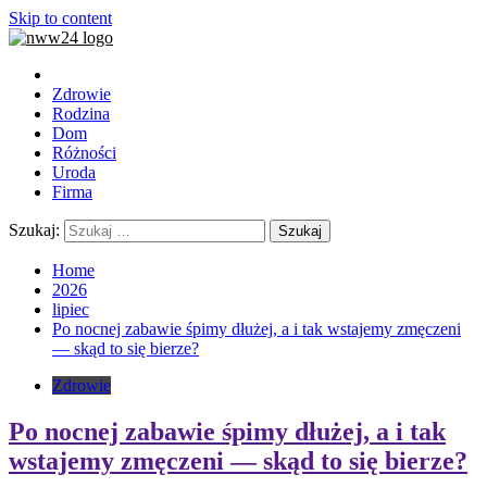
Skip to content
Zdrowie
Rodzina
Dom
Różności
Uroda
Firma
Szukaj:
Home
2026
lipiec
Po nocnej zabawie śpimy dłużej, a i tak wstajemy zmęczeni
— skąd to się bierze?
Zdrowie
Po nocnej zabawie śpimy dłużej, a i tak
wstajemy zmęczeni — skąd to się bierze?