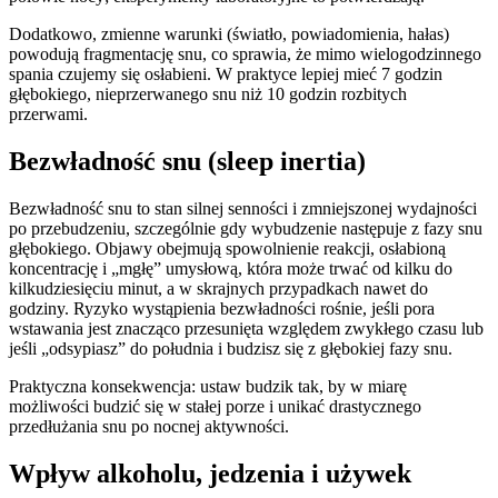
Dodatkowo, zmienne warunki (światło, powiadomienia, hałas)
powodują fragmentację snu, co sprawia, że mimo wielogodzinnego
spania czujemy się osłabieni. W praktyce lepiej mieć 7 godzin
głębokiego, nieprzerwanego snu niż 10 godzin rozbitych
przerwami.
Bezwładność snu (sleep inertia)
Bezwładność snu to stan silnej senności i zmniejszonej wydajności
po przebudzeniu, szczególnie gdy wybudzenie następuje z fazy snu
głębokiego. Objawy obejmują spowolnienie reakcji, osłabioną
koncentrację i „mgłę” umysłową, która może trwać od kilku do
kilkudziesięciu minut, a w skrajnych przypadkach nawet do
godziny. Ryzyko wystąpienia bezwładności rośnie, jeśli pora
wstawania jest znacząco przesunięta względem zwykłego czasu lub
jeśli „odsypiasz” do południa i budzisz się z głębokiej fazy snu.
Praktyczna konsekwencja: ustaw budzik tak, by w miarę
możliwości budzić się w stałej porze i unikać drastycznego
przedłużania snu po nocnej aktywności.
Wpływ alkoholu, jedzenia i używek