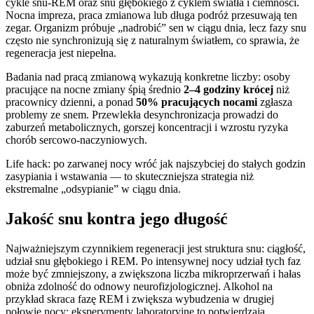
cykle snu-REM oraz snu głębokiego z cyklem światła i ciemności.
Nocna impreza, praca zmianowa lub długa podróż przesuwają ten
zegar. Organizm próbuje „nadrobić” sen w ciągu dnia, lecz fazy snu
często nie synchronizują się z naturalnym światłem, co sprawia, że
regeneracja jest niepełna.
Badania nad pracą zmianową wykazują konkretne liczby: osoby
pracujące na nocne zmiany śpią średnio
2–4 godziny krócej
niż
pracownicy dzienni, a ponad
50% pracujących nocami
zgłasza
problemy ze snem. Przewlekła desynchronizacja prowadzi do
zaburzeń metabolicznych, gorszej koncentracji i wzrostu ryzyka
chorób sercowo-naczyniowych.
Life hack: po zarwanej nocy wróć jak najszybciej do stałych godzin
zasypiania i wstawania — to skuteczniejsza strategia niż
ekstremalne „odsypianie” w ciągu dnia.
Jakość snu kontra jego długość
Najważniejszym czynnikiem regeneracji jest struktura snu: ciągłość,
udział snu głębokiego i REM. Po intensywnej nocy udział tych faz
może być zmniejszony, a zwiększona liczba mikroprzerwań i hałas
obniża zdolność do odnowy neurofizjologicznej. Alkohol na
przykład skraca fazę REM i zwiększa wybudzenia w drugiej
połowie nocy; eksperymenty laboratoryjne to potwierdzają.