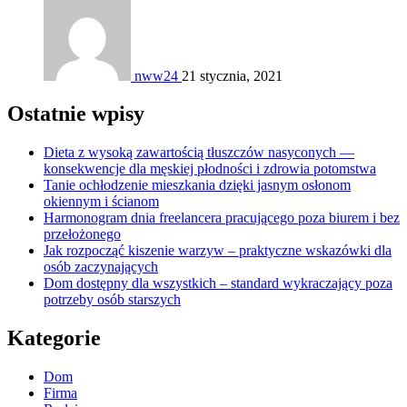
nww24
21 stycznia, 2021
Ostatnie wpisy
Dieta z wysoką zawartością tłuszczów nasyconych —
konsekwencje dla męskiej płodności i zdrowia potomstwa
Tanie ochłodzenie mieszkania dzięki jasnym osłonom
okiennym i ścianom
Harmonogram dnia freelancera pracującego poza biurem i bez
przełożonego
Jak rozpocząć kiszenie warzyw – praktyczne wskazówki dla
osób zaczynających
Dom dostępny dla wszystkich – standard wykraczający poza
potrzeby osób starszych
Kategorie
Dom
Firma