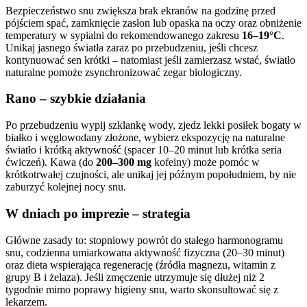
Bezpieczeństwo snu zwiększa brak ekranów na godzinę przed
pójściem spać, zamknięcie zasłon lub opaska na oczy oraz obniżenie
temperatury w sypialni do rekomendowanego zakresu
16–19°C
.
Unikaj jasnego światła zaraz po przebudzeniu, jeśli chcesz
kontynuować sen krótki – natomiast jeśli zamierzasz wstać, światło
naturalne pomoże zsynchronizować zegar biologiczny.
Rano – szybkie działania
Po przebudzeniu wypij szklankę wody, zjedz lekki posiłek bogaty w
białko i węglowodany złożone, wybierz ekspozycję na naturalne
światło i krótką aktywność (spacer 10–20 minut lub krótka seria
ćwiczeń). Kawa (do
200–300 mg
kofeiny) może pomóc w
krótkotrwałej czujności, ale unikaj jej późnym popołudniem, by nie
zaburzyć kolejnej nocy snu.
W dniach po imprezie – strategia
Główne zasady to: stopniowy powrót do stałego harmonogramu
snu, codzienna umiarkowana aktywność fizyczna (20–30 minut)
oraz dieta wspierająca regenerację (źródła magnezu, witamin z
grupy B i żelaza). Jeśli zmęczenie utrzymuje się dłużej niż 2
tygodnie mimo poprawy higieny snu, warto skonsultować się z
lekarzem.