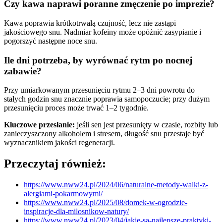
Czy kawa naprawi poranne zmęczenie po imprezie?
Kawa poprawia krótkotrwałą czujność, lecz nie zastąpi
jakościowego snu. Nadmiar kofeiny może opóźnić zasypianie i
pogorszyć następne noce snu.
Ile dni potrzeba, by wyrównać rytm po nocnej
zabawie?
Przy umiarkowanym przesunięciu rytmu 2–3 dni powrotu do
stałych godzin snu znacznie poprawia samopoczucie; przy dużym
przesunięciu proces może trwać 1–2 tygodnie.
Kluczowe przesłanie:
jeśli sen jest przesunięty w czasie, rozbity lub
zanieczyszczony alkoholem i stresem, długość snu przestaje być
wyznacznikiem jakości regeneracji.
Przeczytaj również:
https://www.nww24.pl/2024/06/naturalne-metody-walki-z-
alergiami-pokarmowymi/
https://www.nww24.pl/2025/08/domek-w-ogrodzie-
inspiracje-dla-milosnikow-natury/
https://www.nww24.pl/2023/04/jakie-sa-najlepsze-praktyki-