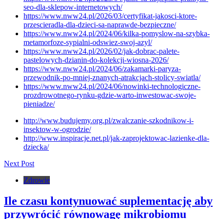
seo-dla-sklepow-internetowych/
https://www.nww24.pl/2026/03/certyfikat-jakosci-ktore-
przescieradla-dla-dzieci-sa-naprawde-bezpieczne/
https://www.nww24.pl/2024/06/kilka-pomyslow-na-szybka-
metamorfoze-sypialni-odswiez-swoj-azyl/
https://www.nww24.pl/2026/02/jak-dobrac-palete-
pastelowych-dzianin-do-kolekcji-wiosna-2026/
https://www.nww24.pl/2024/06/zakamarki-paryza-
przewodnik-po-mniej-znanych-atrakcjach-stolicy-swiatla/
https://www.nww24.pl/2024/06/nowinki-technologiczne-
prozdrowotnego-rynku-gdzie-warto-inwestowac-swoje-
pieniadze/
http://www.budujemy.org.pl/zwalczanie-szkodnikow-i-
insektow-w-ogrodzie/
http://www.inspiracje.net.pl/jak-zaprojektowac-lazienke-dla-
dziecka/
Next Post
Zdrowie
Ile czasu kontynuować suplementację aby
przywrócić równowagę mikrobiomu