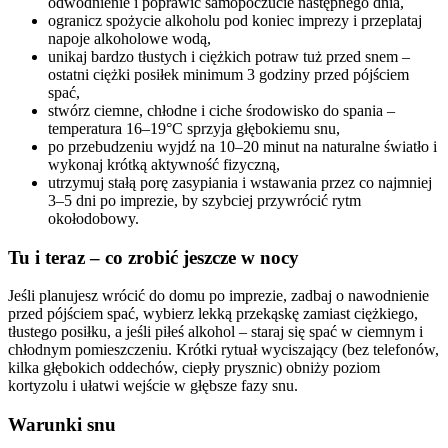
odwodnienie i poprawić samopoczucie następnego dnia,
ogranicz spożycie alkoholu pod koniec imprezy i przeplataj
napoje alkoholowe wodą,
unikaj bardzo tłustych i ciężkich potraw tuż przed snem –
ostatni ciężki posiłek minimum 3 godziny przed pójściem
spać,
stwórz ciemne, chłodne i ciche środowisko do spania –
temperatura 16–19°C sprzyja głębokiemu snu,
po przebudzeniu wyjdź na 10–20 minut na naturalne światło i
wykonaj krótką aktywność fizyczną,
utrzymuj stałą porę zasypiania i wstawania przez co najmniej
3–5 dni po imprezie, by szybciej przywrócić rytm
okołodobowy.
Tu i teraz – co zrobić jeszcze w nocy
Jeśli planujesz wrócić do domu po imprezie, zadbaj o nawodnienie
przed pójściem spać, wybierz lekką przekąskę zamiast ciężkiego,
tłustego posiłku, a jeśli piłeś alkohol – staraj się spać w ciemnym i
chłodnym pomieszczeniu. Krótki rytuał wyciszający (bez telefonów,
kilka głębokich oddechów, ciepły prysznic) obniży poziom
kortyzolu i ułatwi wejście w głębsze fazy snu.
Warunki snu