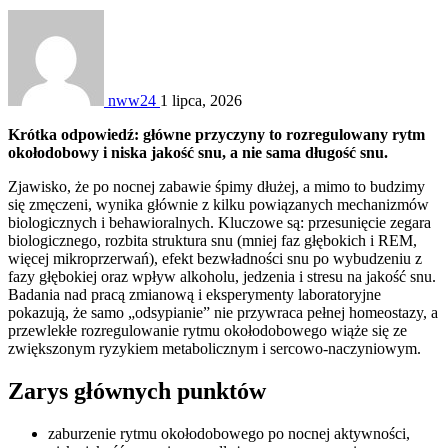
nww24
1 lipca, 2026
Krótka odpowiedź: główne przyczyny to rozregulowany rytm
okołodobowy i niska jakość snu, a nie sama długość snu.
Zjawisko, że po nocnej zabawie śpimy dłużej, a mimo to budzimy
się zmęczeni, wynika głównie z kilku powiązanych mechanizmów
biologicznych i behawioralnych. Kluczowe są: przesunięcie zegara
biologicznego, rozbita struktura snu (mniej faz głębokich i REM,
więcej mikroprzerwań), efekt bezwładności snu po wybudzeniu z
fazy głębokiej oraz wpływ alkoholu, jedzenia i stresu na jakość snu.
Badania nad pracą zmianową i eksperymenty laboratoryjne
pokazują, że samo „odsypianie” nie przywraca pełnej homeostazy, a
przewlekłe rozregulowanie rytmu okołodobowego wiąże się ze
zwiększonym ryzykiem metabolicznym i sercowo-naczyniowym.
Zarys głównych punktów
zaburzenie rytmu okołodobowego po nocnej aktywności,